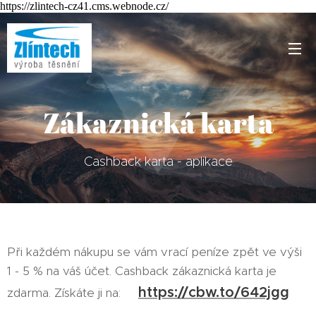
https://zlintech-cz41.cms.webnode.cz/
Zákaznická karta
Cashback karta - aplikace
Při každém nákupu se vám vrací peníze zpět ve výši
1 - 5 % na váš účet. Cashback zákaznická karta je
https://cbw.to/642jgg
zdarma. Získáte ji na: