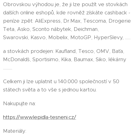
Obrovskou výhodou je, že ji lze použít ve stovkách
dalších online eshopů, kde rovněž získáte cashback -
peníze zpět: AliExpress, Dr.Max, Tescoma, Drogerie
Teta, Asko, Sconto nábytek, Deichman,
Swarovski, Kasvo, Mobelix, MotoGP, HyperSlevy, ......
a stovkách prodejen: Kaufland, Tesco, OMV, Baťa,
McDonald´s, Sportisimo, Kika, Baumax, Siko, lékárny
..........
Celkem ji lze uplatnit u 140.000 společností v 50
státech světa a to vše s jednou kartou.
Nakupujte na:
https://www.lepidla-tesneni.cz/
Materiály: