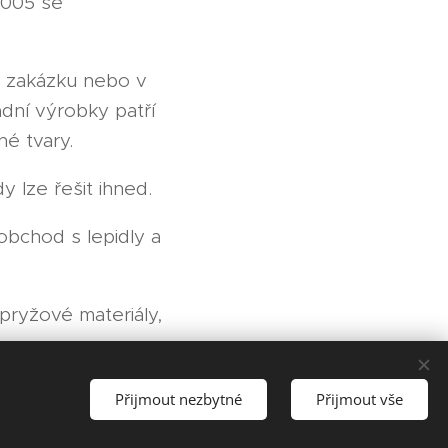
2005 se
a zakázku nebo v
dní výrobky patří
né tvary.
 lze řešit ihned.
obchod s lepidly a
pryžové materiály,
Přijmout nezbytné
Přijmout vše