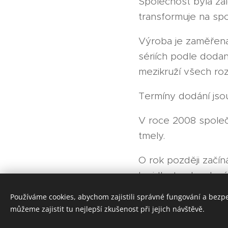
Společnost byla za
transformuje na sp
Výroba je zaměřena
sériích podle doda
mezikruží všech ro
Termíny dodání jso
V roce 2008 společn
tmely.
O rok později začín
lepidla, tmely a lepí
Používáme cookies, abychom zajistili správné fungování a bezp
www.lepidla
můžeme zajistit tu nejlepší zkušenost při jejich návštěvě.