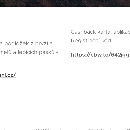
Cashback karta, aplika
Registrační kód:
a podložek z pryží a
tmelů a lepících pásků -
https://cbw.to/642jgg
ni.cz/