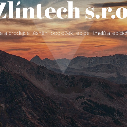
Zlíntech s.r.o
 a prodejce těsnění, podložek, lepidel, tmelů a lepící