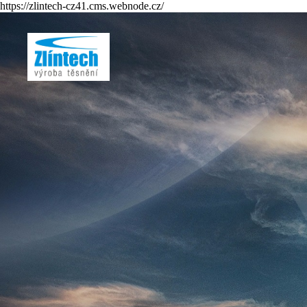
https://zlintech-cz41.cms.webnode.cz/