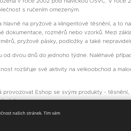
ložena v roce 2002 pod hlavičkou OSVČ. V roce 
olečnost s ručením omezeným.
 hlavně na pryžové a klingeritové těsnění, a to n
né dokumentace, rozměrů nebo vzorků. Mezi zákla
změrů, pryžové pásky, podložky a také nepravidel
u od dvou dnů do jednoho týdne. Naléhavé případy
ost rozšiřuje své aktivity na velkoobchod a malo
á provozovat Eshop se svými produkty - těsnění, 
cí pásky:
ečnost našich stránek. Tím vám
-tesneni.cz