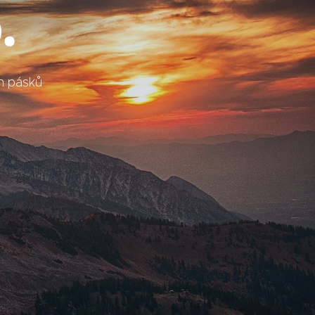
.
ch pásků