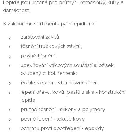
Lepidla jsou určená pro průmysl, řemeslníky, kutily a
domácnosti.
K základnímu sortimentu patří lepidla na:
zajišťování závitů,
těsnění trubkových závitů,
plošné těsnění,
upevňování válcových součástí a ložisek,
ozubených kol, řemenic,
rychlé slepení - vteřinová lepidla,
lepení dřeva, kovů, plastů a skla - konstrukční
lepidla,
pružné těsnění - silikony a polymery,
pevné lepení - tekuté kovy,
ochranu proti opotřebení - epoxidy,