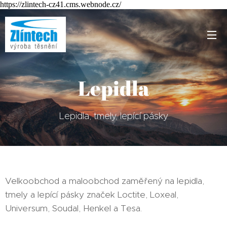
https://zlintech-cz41.cms.webnode.cz/
Lepidla
Lepidla, tmely, lepící pásky
Velkoobchod a maloobchod zaměřený na lepidla,
tmely a lepící pásky značek Loctite, Loxeal,
Universum, Soudal, Henkel a Tesa.